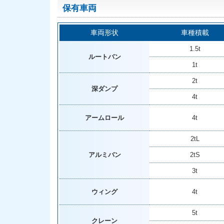
保有車両
車両形状
車種積載
1.5t
ルートバン
1t
2t
深ダンプ
4t
アームロール
4t
2tL
アルミバン
2tS
3t
ウィング
4t
5t
クレーン