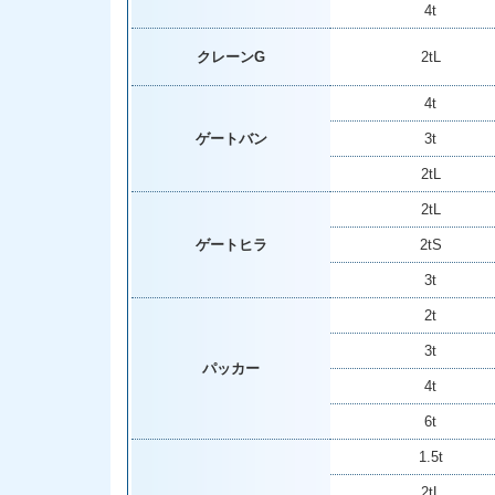
4t
クレーンG
2tL
4t
ゲートバン
3t
2tL
2tL
ゲートヒラ
2tS
3t
2t
3t
パッカー
4t
6t
1.5t
2tL